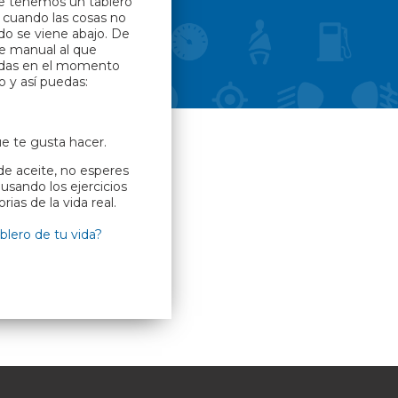
te tenemos un tablero
os cuando las cosas no
odo se viene abajo. De
ste manual al que
iendas en el momento
o y así puedas:
ue te gusta hacer.
de aceite, no esperes
usando los ejercicios
rias de la vida real.
blero de tu vida?