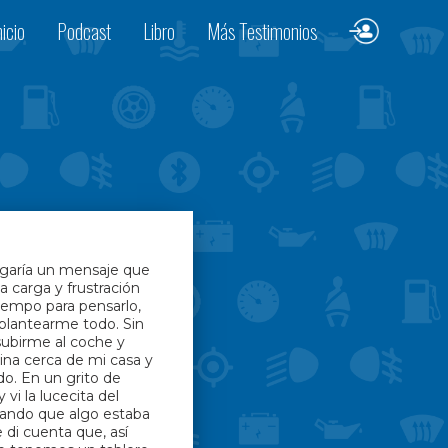
nicio
Podcast
Libro
Más Testimonios
egaría un mensaje que
a carga y frustración
tiempo para pensarlo,
eplantearme todo. Sin
ubirme al coche y
lina cerca de mi casa y
do. En un grito de
 vi la lucecita del
isando que algo estaba
di cuenta que, así