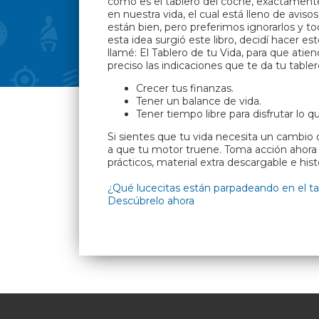
como es el tablero del coche, exactamen
en nuestra vida, el cual está lleno de avis
están bien, pero preferimos ignorarlos y t
esta idea surgió este libro, decidí hacer e
llamé: El Tablero de tu Vida, para que at
preciso las indicaciones que te da tu tabler
Crecer tus finanzas.
Tener un balance de vida.
Tener tiempo libre para disfrutar lo q
Si sientes que tu vida necesita un cambio 
a que tu motor truene. Toma acción ahora 
prácticos, material extra descargable e histo
¿Qué lucecitas están parpadeando en el ta
Descúbrelo ahora