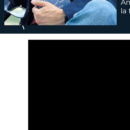
Am
la