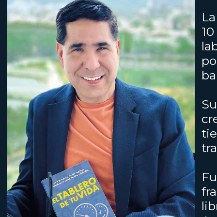
La
10
la
po
ba
Su
cr
ti
tr
Fu
fr
li