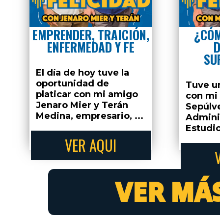
VER MÁS EP
EMPRENDER, TRAICIÓN,
¿CÓM
ENFERMEDAD Y FE
D
¡Suscribete y escucha l
SU
episodios antes que 
El día de hoy tuve la
oportunidad de
Tuve un
platicar con mi amigo
con mi
Jenaro Mier y Terán
Sepúlv
Medina, empresario, ...
Admini
Estudio
VER AQUI