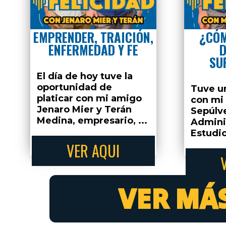
VER MÁS EP
EMPRENDER, TRAICIÓN,
¿CÓM
ENFERMEDAD Y FE
D
¡Suscribete y escucha l
SU
episodios antes que 
El día de hoy tuve la
oportunidad de
Tuve un
platicar con mi amigo
con mi
Jenaro Mier y Terán
Sepúlv
Medina, empresario, ...
Admini
Estudio
VER AQUI