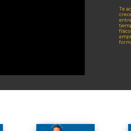
Te a
crece
entr
tiemp
físic
empr
forma