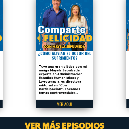
¿CÓMO ALIVIAR EL DOLOR DEL
SUFRIMIENTO?
Tuve una gran plática con mi
amiga Mayela Sepúlveda
experta en Administración,
Estudios Humanísticos y
Logoterapia, es directora
editorial en “Con
Participación”. Tocamos
temas controversiales...
VER AQUI
VER MÁS EPISODIOS