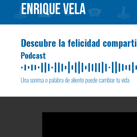
ENRIQUE VELA
Descubre la felicidad compart
Podcast
Una sonrisa o palabra de aliento puede cambiar tu vida