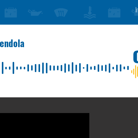
I
iendola