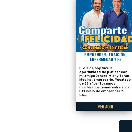
EMPRENDER, TRAICIÓN,
ENFERMEDAD Y FE
El día de hoy tuve la
oportunidad de platicar con
mi amigo Jenaro Mier y Terán
Medina, empresario, Yucateco
de 35 años. Tocamos
muchísimos temas entre ellos:
1. El inicio de emprender 2.
Co...
VER AQUI